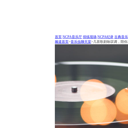
首页
NCPA音乐厅
排练现场
NCPA纪录
古典音乐
频道首页
>
音乐虫聊天室
>
几首歌剧咏叹调，陪你