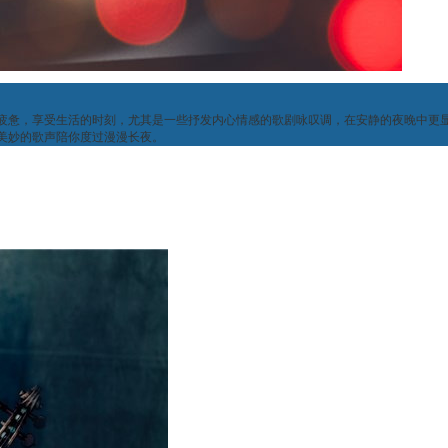
疲惫，享受生活的时刻，尤其是一些抒发内心情感的歌剧咏叹调，在安静的夜晚中更
美妙的歌声陪你度过漫漫长夜。