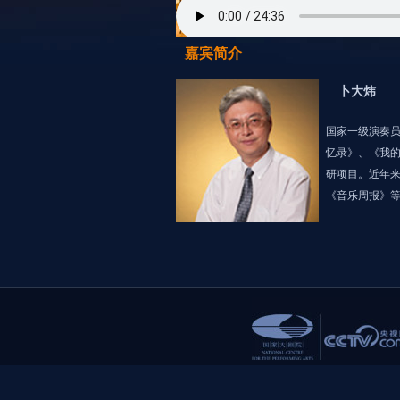
嘉宾简介
卜大炜
国家一级演奏
忆录》、《我的
研项目。近年
《音乐周报》