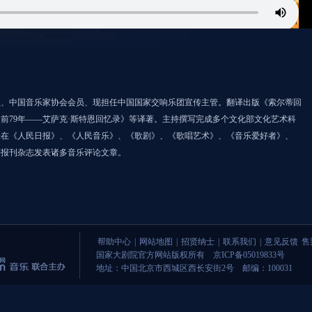
员、中国音乐家协会会员、现担任中国国家交响乐团宣传主管。翻译出版《索尔蒂回
前79年——艾萨克·斯特恩回忆录》等译著。主持撰写完成多个文化部文化艺术科
来在《人民日报》、《人民音乐》、《歌剧》、《歌唱艺术》、《音乐爱好者》、
等报刊杂志发表诸多音乐评论文章。
帮助中心
|
网站地图
|
招贤纳士
|
联系我们
|
意见反馈
售
国家大剧院官方网站版权所有 京ICP备05019833号
地址：中国北京市西城区西长安街2号 邮编：100031