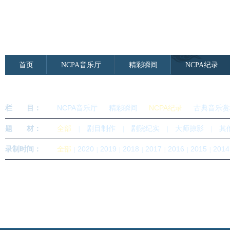
首页
NCPA音乐厅
精彩瞬间
NCPA纪录
NCPA音乐厅
精彩瞬间
NCPA纪录
古典音乐赏
栏 目：
全部
剧目制作
剧院纪实
大师掠影
其
题 材：
|
|
|
|
全部
2020
2019
2018
2017
2016
2015
2014
录制时间：
|
|
|
|
|
|
|