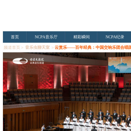
首页
NCPA音乐厅
精彩瞬间
NCPA纪录
频道首页
>
音乐虫聊天室
>
云赏乐——百年经典：中国交响乐团合唱