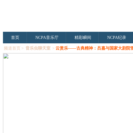
首页
NCPA音乐厅
精彩瞬间
NCPA纪录
频道首页
>
音乐虫聊天室
>
云赏乐——古典精神：吕嘉与国家大剧院