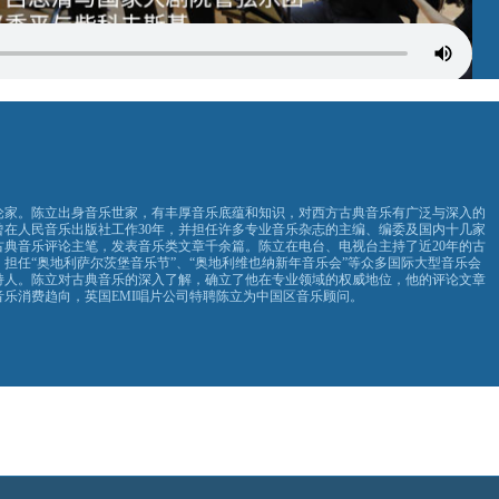
论家。陈立出身音乐世家，有丰厚音乐底蕴和知识，对西方古典音乐有广泛与深入的
曾在人民音乐出版社工作30年，并担任许多专业音乐杂志的主编、编委及国内十几家
古典音乐评论主笔，发表音乐类文章千余篇。陈立在电台、电视台主持了近20年的古
，担任“奥地利萨尔茨堡音乐节”、“奥地利维也纳新年音乐会”等众多国际大型音乐会
持人。陈立对古典音乐的深入了解，确立了他在专业领域的权威地位，他的评论文章
音乐消费趋向，英国EMI唱片公司特聘陈立为中国区音乐顾问。