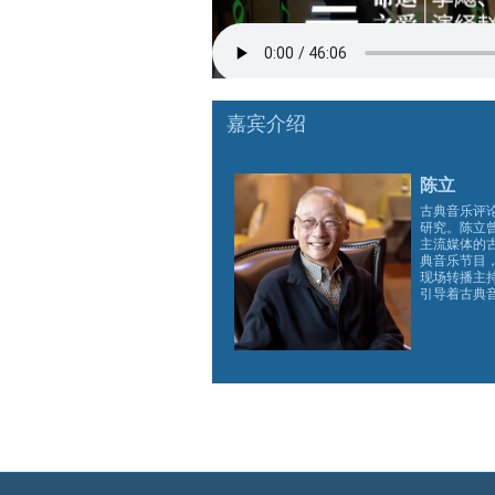
嘉宾介绍
陈立
古典音乐评
研究。陈立
主流媒体的
典音乐节目
现场转播主
引导着古典