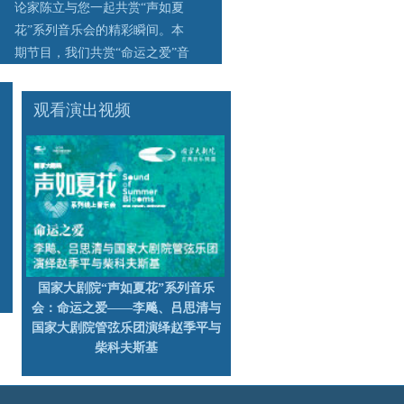
论家陈立与您一起共赏“声如夏
花”系列音乐会的精彩瞬间。本
期节目，我们共赏“命运之爱”音
乐会。
观看演出视频
国家大剧院“声如夏花”系列音乐
会：命运之爱——李飚、吕思清与
国家大剧院管弦乐团演绎赵季平与
柴科夫斯基