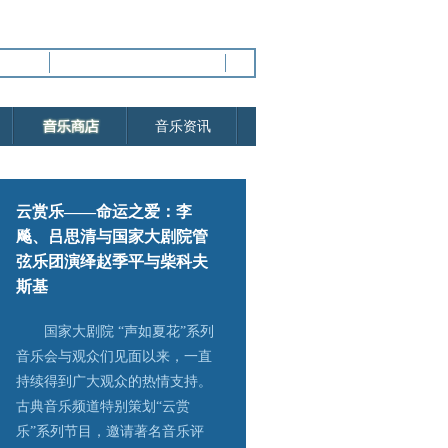
进入国家大剧院官网
进入央视网
视频
音乐资讯
云赏乐——命运之爱：李
飚、吕思清与国家大剧院管
弦乐团演绎赵季平与柴科夫
斯基
国家大剧院 “声如夏花”系列
音乐会与观众们见面以来，一直
持续得到广大观众的热情支持。
古典音乐频道特别策划“云赏
乐”系列节目，邀请著名音乐评