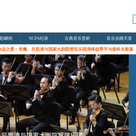
彩瞬间
NCPA纪录
古典音乐赏析
音乐虫聊天室
命运之爱：李飚、吕思清与国家大剧院管弦乐团演绎赵季平与柴科夫斯基