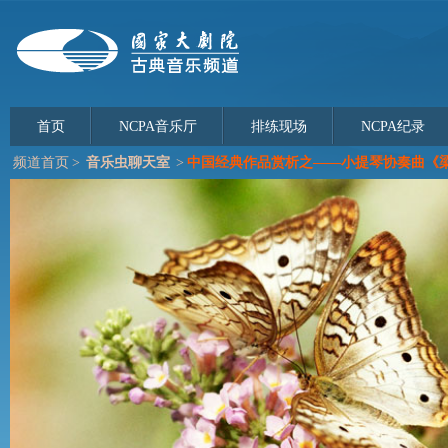
首页
NCPA音乐厅
排练现场
NCPA纪录
频道首页
>
音乐虫聊天室
>
中国经典作品赏析之——小提琴协奏曲《